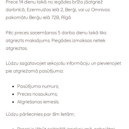
Prece 14 dienu laikā no iegādes brīža jāatgriež
darbnīcā, Ezermuižas ielā 2, Berģi, vai uz Omnivas
pakomātu
Berģu ielā 72B, Rīgā
Pēc preces saņemšanas 5 darba dienu laikā tiks
atgriezts maksājums. Piegādes izmaksas netiek
atgrieztas.
Lūdzu sagatavojiet sekojošu informāciju un pievienojiet
pie atgriežamā pasūtījuma:
Pasūtījuma numurs;
Preces nosaukums;
Atgriešanas iemesls.
Lūdzu pārliecinies par šīm lietām: