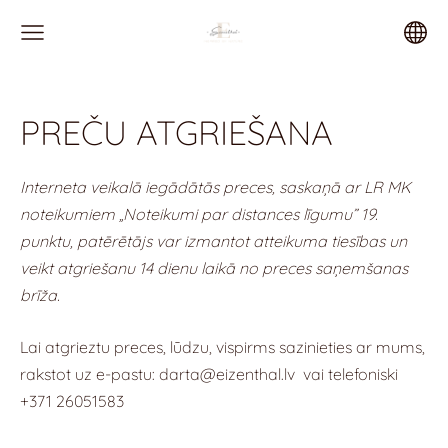
PREČU ATGRIEŠANA
Interneta veikalā iegādātās preces, saskaņā ar LR MK
noteikumiem „Noteikumi par distances līgumu” 19.
punktu, patērētājs var izmantot atteikuma tiesības un
veikt atgriešanu 14 dienu laikā no preces saņemšanas
brīža.
Lai atgrieztu preces, lūdzu, vispirms sazinieties ar mums,
rakstot uz e-pastu:
darta@eizenthal.lv
vai telefoniski
+371 26051583