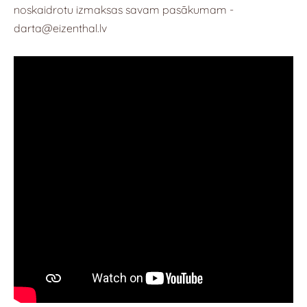
noskaidrotu izmaksas savam pasākumam -
darta@eizenthal.lv