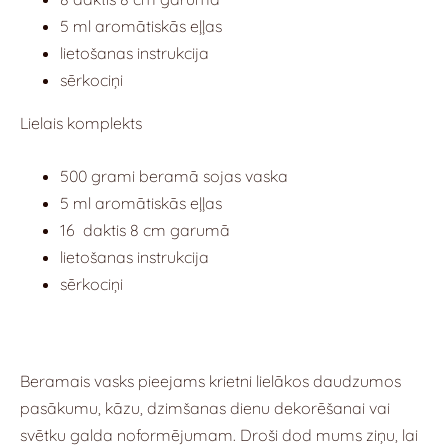
5 ml aromātiskās eļļas
lietošanas instrukcija
sērkociņi
Lielais komplekts
500 grami beramā sojas vaska
5 ml aromātiskās eļļas
16 daktis 8 cm garumā
lietošanas instrukcija
sērkociņi
Beramais vasks pieejams krietni lielākos daudzumos
pasākumu, kāzu, dzimšanas dienu dekorēšanai vai
svētku galda noformējumam. Droši dod mums ziņu, lai