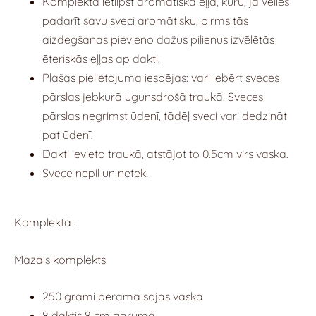
Komplektā ietilpst aromātiskā eļļa, kuru, ja vēlies
padarīt savu sveci aromātisku, pirms tās
aizdegšanas pievieno dažus pilienus izvēlētās
ēteriskās eļļas ap dakti.
Plašas pielietojuma iespējas: vari iebērt sveces
pārslas jebkurā ugunsdrošā traukā. Sveces
pārslas negrimst ūdenī, tādēļ sveci vari dedzināt
pat ūdenī.
Dakti ievieto traukā, atstājot to 0.5cm virs vaska.
Svece nepil un netek.
Komplektā :
Mazais komplekts
250 grami beramā sojas vaska
8 daktis 8 cm garumā