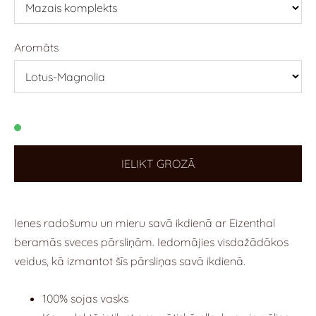
Aromāts
IELIKT GROZĀ
Ienes radošumu un mieru savā ikdienā ar Eizenthal
beramās sveces pārsliņām. Iedomājies visdažādākos
veidus, kā izmantot šīs pārsliņas savā ikdienā.
100% sojas vasks