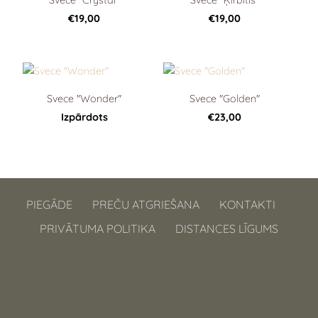
€19,00
€19,00
Svece "Wonder"
Svece "Golden"
Izpārdots
€23,00
PIEGĀDE
PREČU ATGRIEŠANA
KONTAKTI
PRIVĀTUMA POLITIKA
DISTANCES LĪGUMS