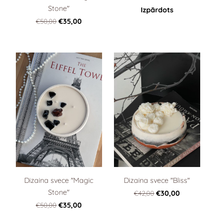
Stone"
Izpārdots
€50,00
€35,00
Dizaina svece "Magic
Dizaina svece "Bliss"
Stone"
€42,00
€30,00
€50,00
€35,00