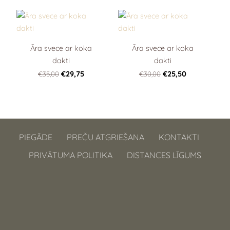
Āra svece ar koka
Āra svece ar koka
dakti
dakti
€35,00
€29,75
€30,00
€25,50
PIEGĀDE
PREČU ATGRIEŠANA
KONTAKTI
PRIVĀTUMA POLITIKA
DISTANCES LĪGUMS