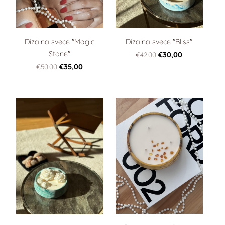
Dizaina svece "Magic
Dizaina svece "Bliss"
Stone"
€42,00
€30,00
€50,00
€35,00