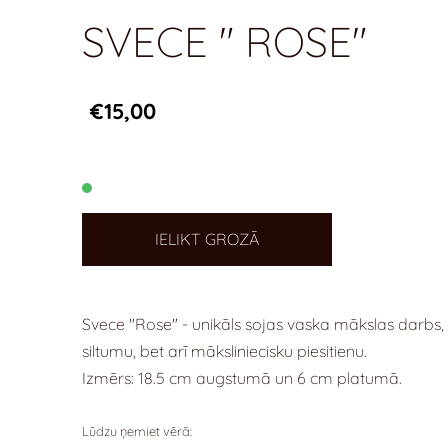
SVECE " ROSE"
€15,00
IELIKT GROZĀ
Svece "Rose" - unikāls sojas vaska mākslas darbs,
siltumu, bet arī māksliniecisku piesitienu.
Izmērs: 18.5 cm augstumā un 6 cm platumā.
Lūdzu ņemiet vērā: