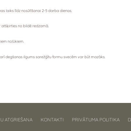
s laiks līdz nosūtīšanai 2-5 darba dienas.
r atšķirties no bildē redzamā.
iem nolūkiem.
ā arī degšanas ilgums sarežģītu formu svecēm var būt mazāks.
U ATGRIEŠANA
KONTAKTI
PRIVĀTUMA POLITIKA
D