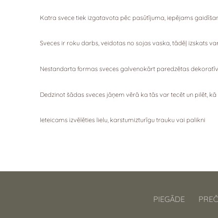
Katra svece tiek izgatavota pēc pasūtījuma, iepējams gaidīšana
Sveces ir roku darbs, veidotas no sojas vaska, tādēļ izskats va
Nestandarta formas sveces galvenokārt paredzētas dekoratīv
Dedzinot šādas sveces jāņem vērā ka tās var tecēt un pilēt, k
Ieteicams izvēlēties lielu, karstumizturīgu trauku vai palikni
PIEGĀDE
PREČ