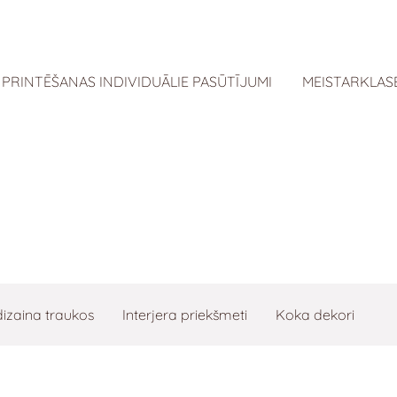
 PRINTĒŠANAS INDIVIDUĀLIE PASŪTĪJUMI
MEISTARKLAS
dizaina traukos
Interjera priekšmeti
Koka dekori