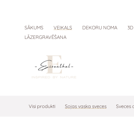
SĀKUMS
VEIKALS
DEKORU NOMA
3D
LĀZERGRAVĒŠANA
Visi produkti
Sojas vaska sveces
Sveces 