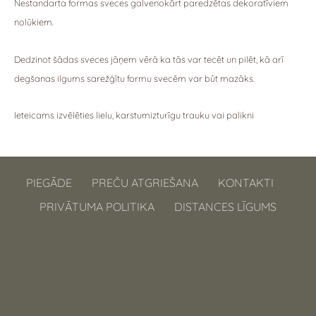
Nestandarta formas sveces galvenokārt paredzētas dekoratīviem
nolūkiem.
Dedzinot šādas sveces jāņem vērā ka tās var tecēt un pilēt, kā arī
degšanas ilgums sarežģītu formu svecēm var būt mazāks.
Ieteicams izvēlēties lielu, karstumizturīgu trauku vai palikni
PIEGĀDE
PREČU ATGRIEŠANA
KONTAKTI
PRIVĀTUMA POLITIKA
DISTANCES LĪGUMS