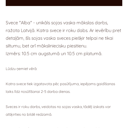
Svece "Alba" - unikāls sojas vaska mākslas darbs,
ražota Latvijā.
Katra svece ir roku dabs.
Ar ievērību pret
detaļām, šīs sojas vaska sveces piešķir telpai ne tikai
siltumu, bet arī māksliniecisku piesitienu.
Izmērs: 10.5 cm augstumā un 10.5 cm platumā.
Lūdzu ņemiet vērā:
Katra svece tiek izgatavota pēc pasūtījuma, iepējams gaidīšanas
laiks līdz nosūtīšanai 2-5 darba dienas.
Sveces ir roku darbs, veidotas no sojas vaska, tādēļ izskats var
atšķirties no bildē redzamā.