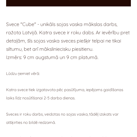
Svece "Cube" - unikāls sojas vaska mākslas darbs,
ražota Latvijā.
Katra svece ir roku dabs.
Ar ievērību pret
detaļām, šīs sojas vaska sveces piešķir telpai ne tikai
siltumu, bet arī māksliniecisku piesitienu.
Izmērs: 9 cm augstumā un 9 cm platumā.
Lūdzu ņemiet vērā:
Katra svece tiek izgatavota pēc pasūtījuma, iepējams gaidīšanas
laiks līdz nosūtīšanai 2-5 darba dienas.
Sveces ir roku darbs, veidotas no sojas vaska, tādēļ izskats var
atšķirties no bildē redzamā.