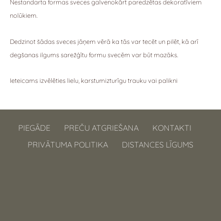
Nestandarta formas sveces galvenokārt paredzētas dekoratīviem
nolūkiem.
Dedzinot šādas sveces jāņem vērā ka tās var tecēt un pilēt, kā arī
degšanas ilgums sarežģītu formu svecēm var būt mazāks.
Ieteicams izvēlēties lielu, karstumizturīgu trauku vai palikni
PIEGĀDE
PREČU ATGRIEŠANA
KONTAKTI
PRIVĀTUMA POLITIKA
DISTANCES LĪGUMS