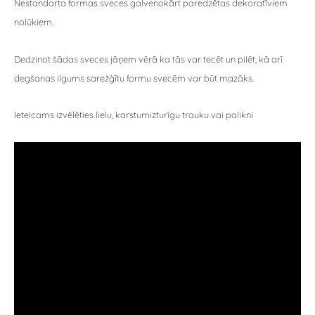
Nestandarta formas sveces galvenokārt paredzētas dekoratīviem
nolūkiem.
Dedzinot šādas sveces jāņem vērā ka tās var tecēt un pilēt, kā arī
degšanas ilgums sarežģītu formu svecēm var būt mazāks.
Ieteicams izvēlēties lielu, karstumizturīgu trauku vai palikni