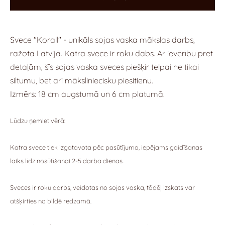
Svece "Korall" - unikāls sojas vaska mākslas darbs,
ražota Latvijā.
Katra svece ir roku dabs.
Ar ievērību pret
detaļām, šīs sojas vaska sveces piešķir telpai ne tikai
siltumu, bet arī māksliniecisku piesitienu.
Izmērs: 18 cm augstumā un 6 cm platumā.
Lūdzu ņemiet vērā:
Katra svece tiek izgatavota pēc pasūtījuma, iepējams gaidīšanas
laiks līdz nosūtīšanai 2-5 darba dienas.
Sveces ir roku darbs, veidotas no sojas vaska, tādēļ izskats var
atšķirties no bildē redzamā.