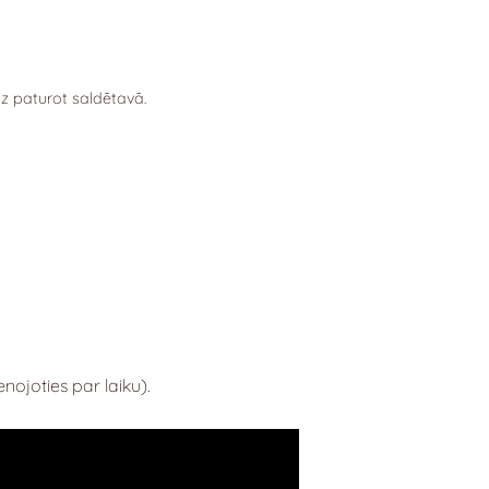
z paturot saldētavā.
nojoties par laiku).