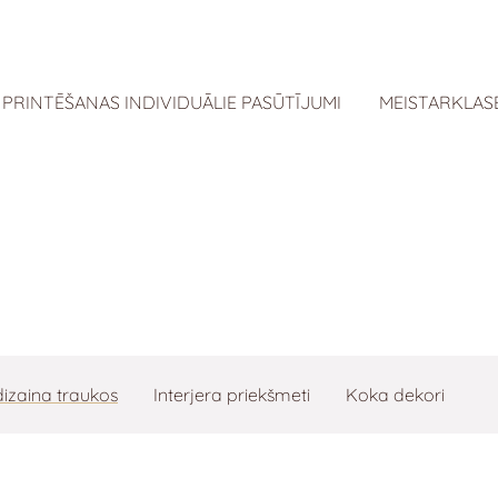
 PRINTĒŠANAS INDIVIDUĀLIE PASŪTĪJUMI
MEISTARKLAS
dizaina traukos
Interjera priekšmeti
Koka dekori