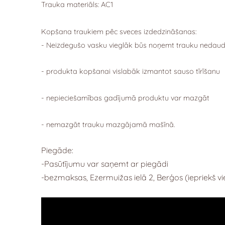
Trauka materiāls: AC1
Kopšana traukiem pēc sveces izdedzināšanas:
- Neizdegušo vasku vieglāk būs noņemt trauku nedaud
- produkta kopšanai vislabāk izmantot sauso tīrīšanu
- nepieciešamības gadījumā produktu var mazgāt
- nemazgāt trauku mazgājamā mašīnā.
Piegāde:
-Pasūtījumu var saņemt ar piegādi
-bezmaksas, Ezermuižas ielā 2, Berģos (iepriekš vie