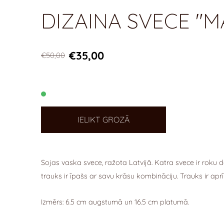
DIZAINA SVECE "M
€35,00
€50,00
IELIKT GROZĀ
Sojas vaska svece,
ražota Latvijā.
Katra svece ir roku d
trauks ir īpašs ar savu krāsu kombināciju. Trauks ir a
Izmērs: 6.5 cm augstumā un 16.5 cm platumā.