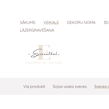
SĀKUMS
VEIKALS
DEKORU NOMA
3D
LĀZERGRAVĒŠANA
Visi produkti
Sojas vaska sveces
Sveces 