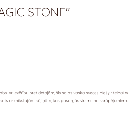
AGIC STONE"
abs.
Ar ievērību pret detaļām, šīs sojas vaska sveces piešķir telpai ne 
prīkots ar mīkstajām kājiņām, kas pasargās virsmu no skrāpējumiem.