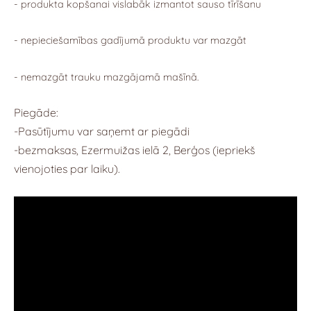
- produkta kopšanai vislabāk izmantot sauso tīrīšanu
- nepieciešamības gadījumā produktu var mazgāt
- nemazgāt trauku mazgājamā mašīnā.
Piegāde:
-Pasūtījumu var saņemt ar piegādi
-bezmaksas, Ezermuižas ielā 2, Berģos (iepriekš
vienojoties par laiku).