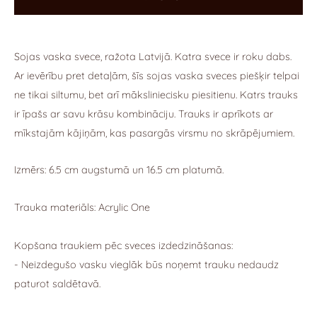
Sojas vaska svece,
ražota Latvijā.
Katra svece ir roku dabs.
Ar ievērību pret detaļām, šīs sojas vaska sveces piešķir telpai
ne tikai siltumu, bet arī māksliniecisku piesitienu.
Katrs trauks
ir īpašs ar savu krāsu kombināciju. Trauks ir aprīkots ar
mīkstajām kājiņām, kas pasargās virsmu no skrāpējumiem.
Izmērs: 6.5 cm augstumā un 16.5 cm platumā.
Trauka materiāls: Acrylic One
Kopšana traukiem pēc sveces izdedzināšanas:
- Neizdegušo vasku vieglāk būs noņemt trauku nedaudz
paturot saldētavā.