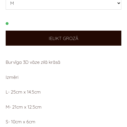
IELIKT GROZĀ
Burvīga 3D vāze zilā krāsā
Izmēri
L- 25cm x 14.5cm
M- 21cm x 12.5cm
S- 10cm x 6cm