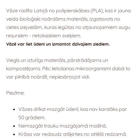
Vāze radīta Latvjā no polipienskābes (PLA), kas ir jauna
veida bioloģiski noārdāms materiāls, izgatavots no
cietes izejvielām, kuras iegūtas no atjaunojamiem augu
resursiem - netoksiskiem sveķiem.
Vāzē var liet ūdeni un izmantot dzīvajiem ziediem.
Viegls un izturīgs materiāls, pārstrādājams un
kompostējams. Pēc lietošanas mikroorganismi dabā to
var pilnībā noārdīt, nepiesārņojot vidi.
Piezīme:
Vāzes drīkst mazgāt ūdenī, kas nav karstāks par
50 grādiem.
Nemazgāt trauku mazgājamā mašīnā.
Krāsa var nedaudz atšķirties no attēlā redzamā.