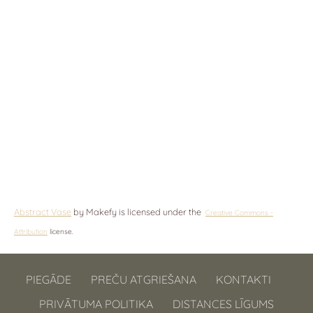
Abstract Vase
by Makefy is licensed under the
Creative Commons -
Attribution
license.
PIEGĀDE
PREČU ATGRIEŠANA
KONTAKTI
PRIVĀTUMA POLITIKA
DISTANCES LĪGUMS