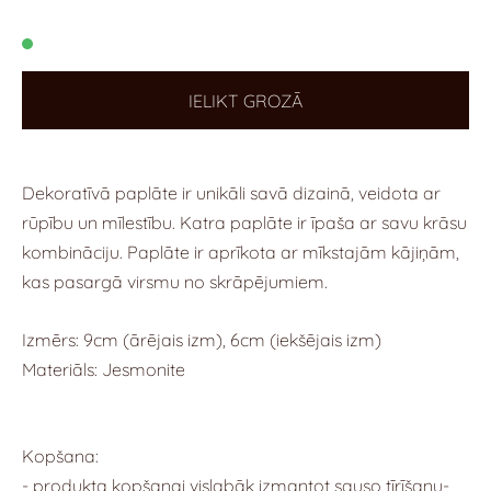
IELIKT GROZĀ
Dekoratīvā paplāte ir unikāli savā dizainā, veidota ar
rūpību un mīlestību. Katra paplāte ir īpaša ar savu krāsu
kombināciju. Paplāte ir aprīkota ar mīkstajām kājiņām,
kas pasargā virsmu no skrāpējumiem.
Izmērs: 9cm (ārējais izm), 6cm (iekšējais izm)
Materiāls: Jesmonite
Kopšana:
- produkta kopšanai vislabāk izmantot sauso tīrīšanu-