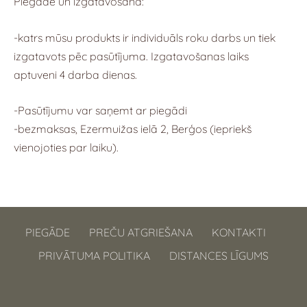
Piegāde un izgatavošana:
-katrs mūsu produkts ir individuāls roku darbs un tiek
izgatavots pēc pasūtījuma. Izgatavošanas laiks
aptuveni 4 darba dienas.
-Pasūtījumu var saņemt ar piegādi
-bezmaksas, Ezermuižas ielā 2, Berģos (iepriekš
vienojoties par laiku).
PIEGĀDE
PREČU ATGRIEŠANA
KONTAKTI
PRIVĀTUMA POLITIKA
DISTANCES LĪGUMS