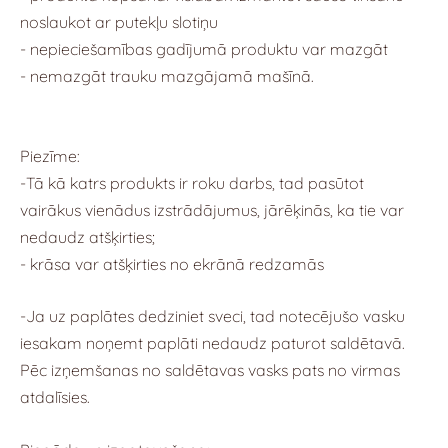
noslaukot ar putekļu slotiņu
- nepieciešamības gadījumā produktu var mazgāt
- nemazgāt trauku mazgājamā mašīnā.
Piezīme:
-Tā kā katrs produkts ir roku darbs, tad pasūtot
vairākus vienādus izstrādājumus, jārēķinās, ka tie var
nedaudz atšķirties;
- krāsa var atšķirties no ekrānā redzamās
-Ja uz paplātes dedziniet sveci, tad notecējušo vasku
iesakam noņemt paplāti nedaudz paturot saldētavā.
Pēc izņemšanas no saldētavas vasks pats no virmas
atdalīsies.