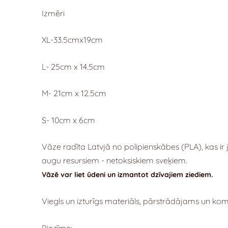
Izmēri
XL-33.5cmx19cm
L- 25cm x 14.5cm
M- 21cm x 12.5cm
S- 10cm x 6cm
Vāze radīta Latvjā no polipienskābes (PLA), kas ir
augu resursiem - netoksiskiem sveķiem.
Vāzē var liet ūdeni un izmantot dzīvajiem ziediem.
Viegls un izturīgs materiāls, pārstrādājams un kom
Piezīme: