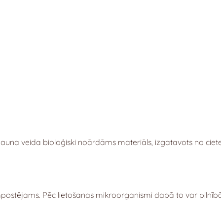
 jauna veida bioloģiski noārdāms materiāls, izgatavots no cie
postējams. Pēc lietošanas mikroorganismi dabā to var pilnībā 