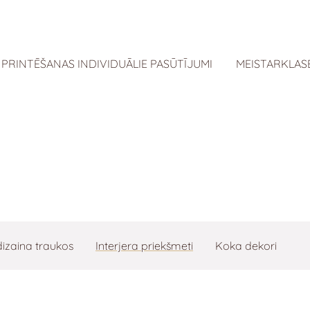
 PRINTĒŠANAS INDIVIDUĀLIE PASŪTĪJUMI
MEISTARKLAS
dizaina traukos
Interjera priekšmeti
Koka dekori