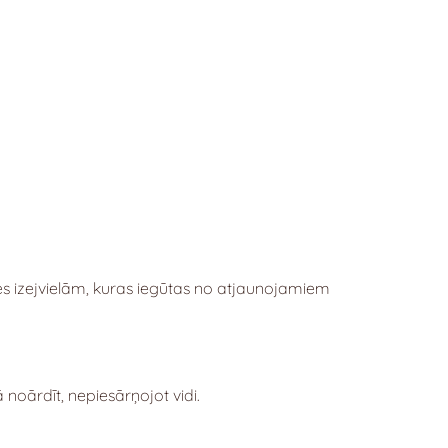
tes izejvielām, kuras iegūtas no atjaunojamiem
noārdīt, nepiesārņojot vidi.