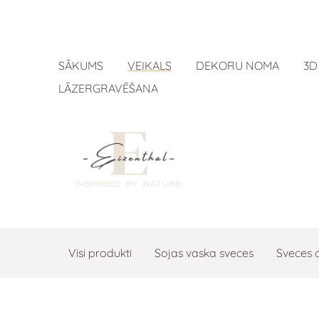
SĀKUMS
VEIKALS
DEKORU NOMA
3D
LĀZERGRAVĒŠANA
Visi produkti
Sojas vaska sveces
Sveces 