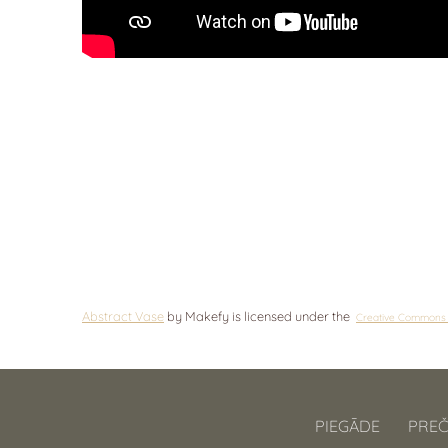
Abstract Vase
by Makefy is licensed under the
Creative Commons -
PIEGĀDE
PREČ