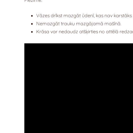
Vāzes drīkst mazgāt ūdenī, kas nav karstāks
Nemazgāt trauku mazgājamā mašīnā.
Krāsa var nedaudz atšķirties no attēlā redz