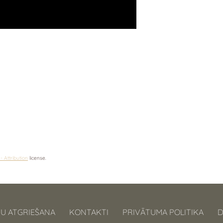
 Attribution
license.
U ATGRIEŠANA
KONTAKTI
PRIVĀTUMA POLITIKA
D