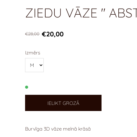
ZIEDU VĀZE " AB
€20,00
€28,00
Izmērs
IELIKT GROZĀ
Burvīga 3D vāze melnā krāsā