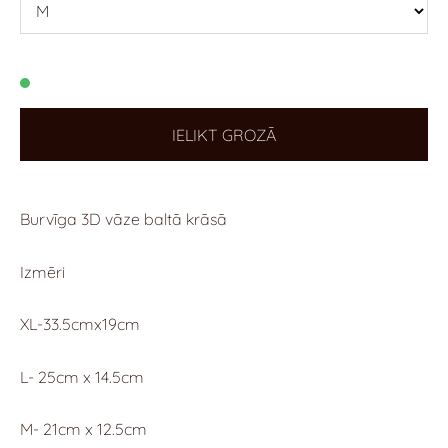
IELIKT GROZĀ
Burvīga 3D vāze baltā krāsā
Izmēri
XL-33.5cmx19cm
L- 25cm x 14.5cm
M- 21cm x 12.5cm