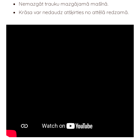
Nemazgāt trauku mazgājamā mašīnā.
Krāsa var nedaudz atšķirties no attēlā redzamā.