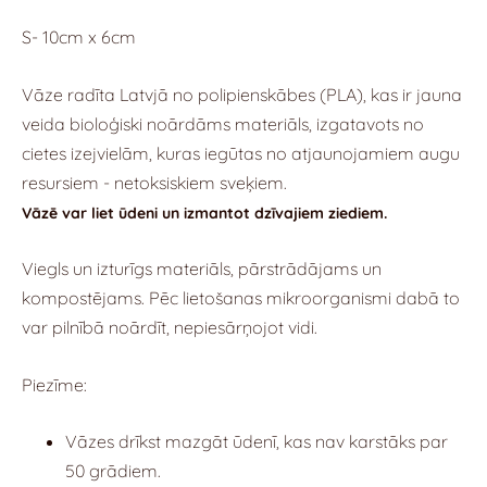
S- 10cm x 6cm
Vāze radīta Latvjā no polipienskābes (PLA), kas ir jauna
veida bioloģiski noārdāms materiāls, izgatavots no
cietes izejvielām, kuras iegūtas no atjaunojamiem augu
resursiem - netoksiskiem sveķiem.
Vāzē var liet ūdeni un izmantot dzīvajiem ziediem.
Viegls un izturīgs materiāls, pārstrādājams un
kompostējams. Pēc lietošanas mikroorganismi dabā to
var pilnībā noārdīt, nepiesārņojot vidi.
Piezīme:
Vāzes drīkst mazgāt ūdenī, kas nav karstāks par
50 grādiem.