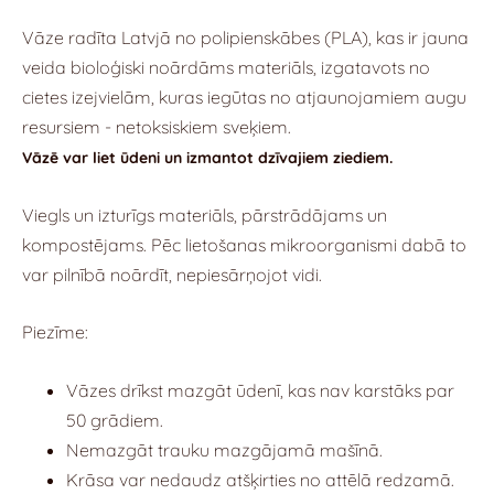
Vāze radīta Latvjā no polipienskābes (PLA), kas ir jauna
veida bioloģiski noārdāms materiāls, izgatavots no
cietes izejvielām, kuras iegūtas no atjaunojamiem augu
resursiem - netoksiskiem sveķiem.
Vāzē var liet ūdeni un izmantot dzīvajiem ziediem.
Viegls un izturīgs materiāls, pārstrādājams un
kompostējams. Pēc lietošanas mikroorganismi dabā to
var pilnībā noārdīt, nepiesārņojot vidi.
Piezīme:
Vāzes drīkst mazgāt ūdenī, kas nav karstāks par
50 grādiem.
Nemazgāt trauku mazgājamā mašīnā.
Krāsa var nedaudz atšķirties no attēlā redzamā.