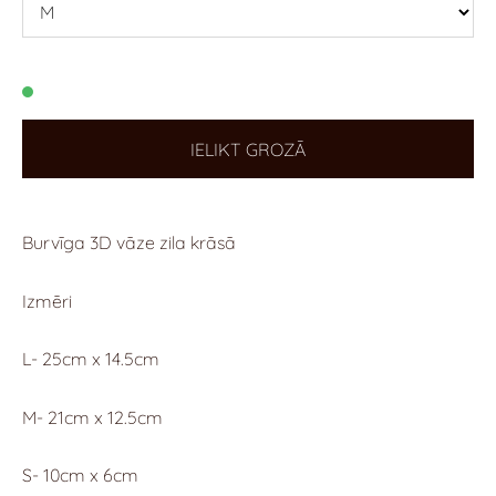
IELIKT GROZĀ
Burvīga 3D vāze zila krāsā
Izmēri
L- 25cm x 14.5cm
M- 21cm x 12.5cm
S- 10cm x 6cm