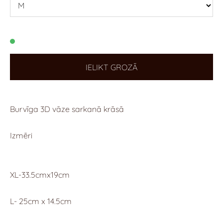
IELIKT GROZĀ
Burvīga 3D vāze sarkanā krāsā
Izmēri
XL-33.5cmx19cm
L- 25cm x 14.5cm