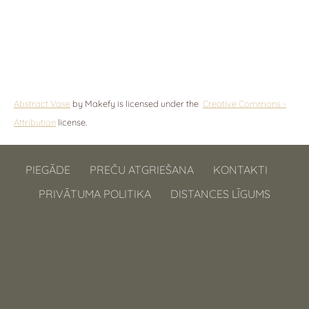
Abstract Vase
by Makefy is licensed under the
Creative Commons -
Attribution
license.
PIEGĀDE
PREČU ATGRIEŠANA
KONTAKTI
PRIVĀTUMA POLITIKA
DISTANCES LĪGUMS