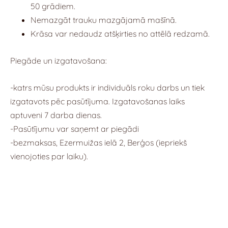
50 grādiem.
Nemazgāt trauku mazgājamā mašīnā.
Krāsa var nedaudz atšķirties no attēlā redzamā.
Piegāde un izgatavošana:
-katrs mūsu produkts ir individuāls roku darbs un tiek
izgatavots pēc pasūtījuma. Izgatavošanas laiks
aptuveni 7 darba dienas.
-Pasūtījumu var saņemt ar piegādi
-bezmaksas, Ezermuižas ielā 2, Berģos (iepriekš
vienojoties par laiku).