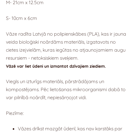
M- 21cm x 12.5cm
S- 10cm x 6cm
Vāze radīta Latvjā no polipienskābes (PLA), kas ir jauna
veida bioloģiski noārdāms materiāls, izgatavots no
cietes izejvielām, kuras iegūtas no atjaunojamiem augu
resursiem - netoksiskiem sveķiem.
Vāzē var liet ūdeni un izmantot dzīvajiem ziediem.
Viegls un izturīgs materiāls, pārstrādājams un
kompostējams. Pēc lietošanas mikroorganismi dabā to
var pilnībā noārdīt, nepiesārņojot vidi.
Piezīme:
Vāzes drīkst mazgāt ūdenī, kas nav karstāks par