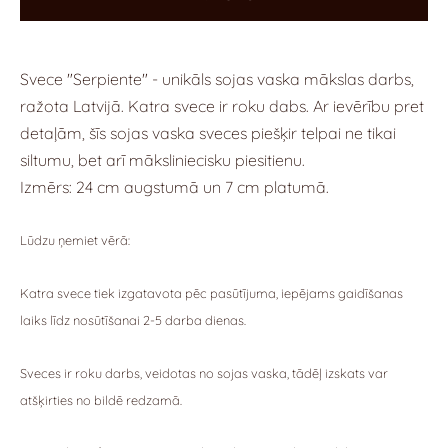
Svece "Serpiente" - unikāls sojas vaska mākslas darbs,
ražota Latvijā.
Katra svece ir roku dabs.
Ar ievērību pret
detaļām, šīs sojas vaska sveces piešķir telpai ne tikai
siltumu, bet arī māksliniecisku piesitienu.
Izmērs: 24 cm augstumā un 7 cm platumā.
Lūdzu ņemiet vērā:
Katra svece tiek izgatavota pēc pasūtījuma, iepējams gaidīšanas
laiks līdz nosūtīšanai 2-5 darba dienas.
Sveces ir roku darbs, veidotas no sojas vaska, tādēļ izskats var
atšķirties no bildē redzamā.