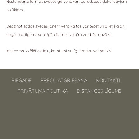
Nestandarta formas sveces galvenokārt paredzētas dekoratīviem
nolūkiem.
Dedzinot šādas sveces jāņem vērā ka tās var tecēt un pilēt, kā arī
degšanas ilgums sarežģītu formu svecēm var būt mazāks.
Ieteicams izvēlēties lielu, karstumizturīgu trauku vai palikni
PIEGĀDE
PREČU ATGRIEŠANA
KONTAKTI
PRIVĀTUMA POLITIKA
DISTANCES LĪGUMS