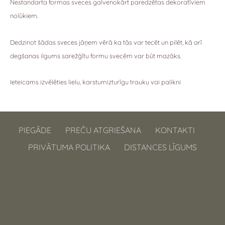
Nestandarta formas sveces galvenokārt paredzētas dekoratīviem
nolūkiem.
Dedzinot šādas sveces jāņem vērā ka tās var tecēt un pilēt, kā arī
degšanas ilgums sarežģītu formu svecēm var būt mazāks.
Ieteicams izvēlēties lielu, karstumizturīgu trauku vai palikni
PIEGĀDE
PREČU ATGRIEŠANA
KONTAKTI
PRIVĀTUMA POLITIKA
DISTANCES LĪGUMS