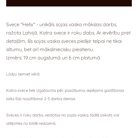
Svece "Helix" - unikāls sojas vaska mākslas darbs,
ražota Latvijā.
Katra svece ir roku dabs.
Ar ievērību pret
detaļām, šīs sojas vaska sveces piešķir telpai ne tikai
siltumu, bet arī māksliniecisku piesitienu.
Izmērs: 19 cm augstumā un 6 cm platumā.
Lūdzu ņemiet vērā:
Katra svece tiek izgatavota pēc pasūtījuma, iepējams gaidīšanas
laiks līdz nosūtīšanai 2-5 darba dienas.
Sveces ir roku darbs, veidotas no sojas vaska, tādēļ izskats var
atšķirties no bildē redzamā.